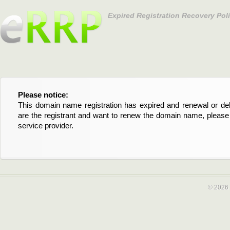
Expired Registration Recovery Pol
Please notice:
Bitte beachten Sie:
This domain name registration has expired and renewal or dele
Diese Domainregistrierung ist abgelaufen und die Verläng
are the registrant and want to renew the domain name, please 
Domain stehen an. Wenn Sie der Registrant sind und di
service provider.
verlängern möchten, kontaktieren Sie bitte Ihren Service-Provid
© 2026